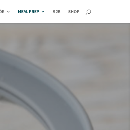
ÖR
MEAL PREP
B2B
SHOP