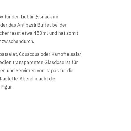
x für den Lieblingssnack im
er das Antipasti Buffet bei der
echer fasst etwa 450ml und hat somit
r zwischendurch.
bstsalat, Couscous oder Kartoffelsalat,
edlen transparenten Glasdose ist für
ten und Servieren von Tapas für die
n Raclette-Abend macht die
Figur.