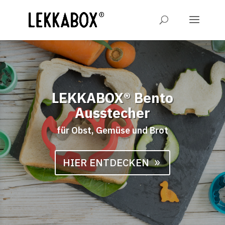
LEKKABOX® Bento
Ausstecher
für Obst, Gemüse und Brot
HIER ENTDECKEN